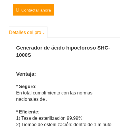
N.º de modelo: SHC-1000S
Contactar ahora
Producción de agua: 1000L/hora
Concentración PPM: 50-500 ppm
Concentración de pH: 2,0-6,5
Detalles del producto
ORP: ＞800 mv
Generador de ácido hipocloroso SHC-
1000S
Ventaja:
* Seguro:
En total cumplimiento con las normas
nacionales de
,
.
* Eficiente:
1) Tasa de esterilización 99,99%;
2) Tiempo de esterilización: dentro de 1 minuto.