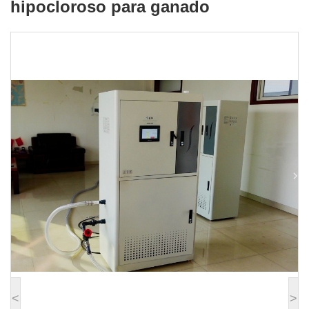
hipocloroso para ganado
ácido hipocloroso para ganado
<
>