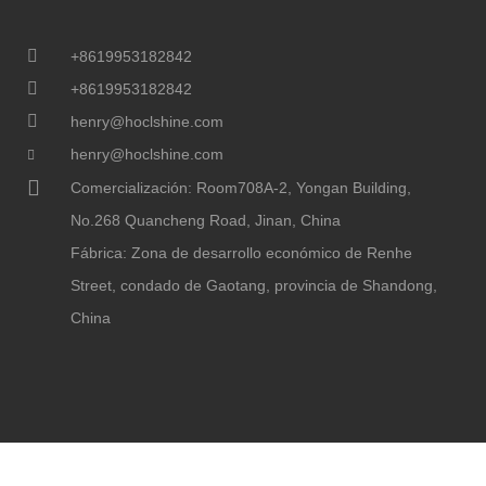
+8619953182842
+8619953182842
henry@hoclshine.com
henry@hoclshine.com
Comercialización: Room708A-2, Yongan Building,
No.268 Quancheng Road, Jinan, China
Fábrica: Zona de desarrollo económico de Renhe
Street, condado de Gaotang, provincia de Shandong,
China