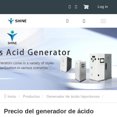
Log in
Inicio
Productos
Generador de ácido hipocloroso
Generador hipocloroso para ganado
Precio del generador de
Precio del generador de ácido