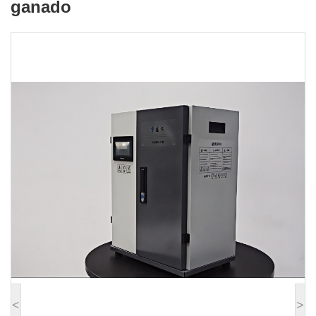
ganado
hipocloroso para ganado
<
>