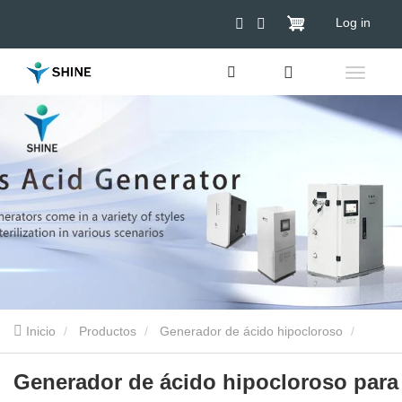
Log in
Inicio
Productos
Generador de ácido hipocloroso
Generador hipocloroso para ganado
Generador de ácido
Generador de ácido hipocloroso para