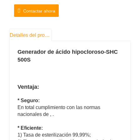
N.º de modelo: SHC 500S
Contactar ahora
Producción de agua: 500L/hora
Concentración PPM: 50-500 ppm
Concentración de pH: 2,0-6,5
Detalles del producto
ORP: ＞800 mv
Generador de ácido hipocloroso-SHC
500S
Ventaja:
* Seguro:
En total cumplimiento con las normas
nacionales de
,
.
* Eficiente:
1) Tasa de esterilización 99,99%;