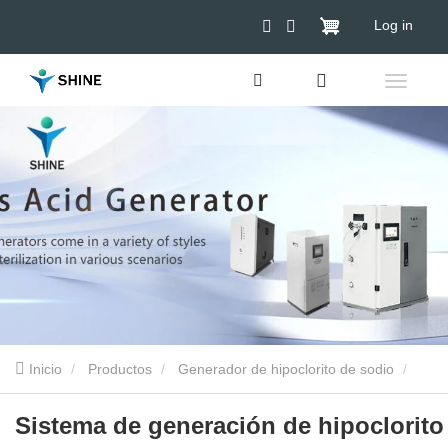
Log in
Inicio
Productos
Generador de hipoclorito de sodio
Sistema de generación de hipoclorito de sodio in situ
Sistema de generación de hipoclorito