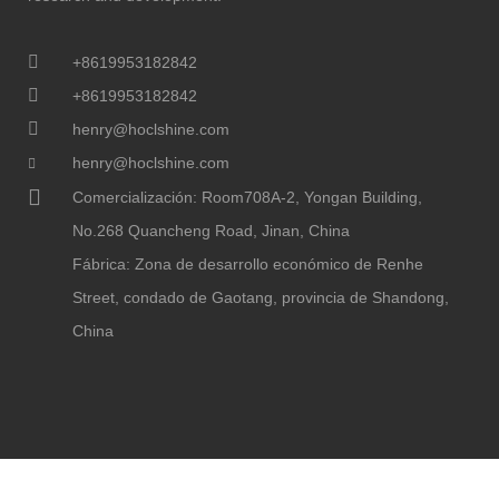
+8619953182842
+8619953182842
henry@hoclshine.com
henry@hoclshine.com
Comercialización: Room708A-2, Yongan Building,
No.268 Quancheng Road, Jinan, China
Fábrica: Zona de desarrollo económico de Renhe
Street, condado de Gaotang, provincia de Shandong,
China