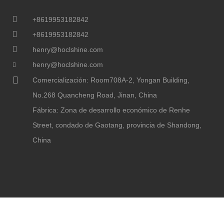
+8619953182842
+8619953182842
henry@hoclshine.com
henry@hoclshine.com
Comercialización: Room708A-2, Yongan Building,
No.268 Quancheng Road, Jinan, China
Fábrica: Zona de desarrollo económico de Renhe
Street, condado de Gaotang, provincia de Shandong,
China