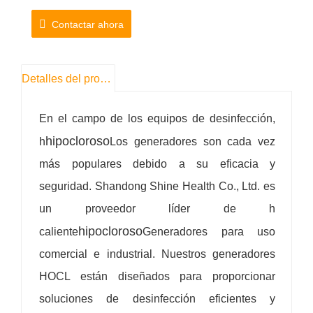
h
hipocloroso
para las necesidades continuas de
Contactar ahora
desinfección. Este suministro continuo garantiza
una desinfección constante y exhaustiva, ideal
Detalles del producto
para entornos comerciales e industriales.
Solución rentable:
Invertir en nuestros
En el campo de los equipos de desinfección,
generadores HOCL proporciona ahorros de
hipocloroso
h
Los generadores son cada vez
costos a largo plazo. Al eliminar la necesidad de
más populares debido a su eficacia y
desinfectantes tradicionales y reducir la
seguridad. Shandong Shine Health Co., Ltd. es
dependencia de servicios de limpieza externos,
un proveedor líder de h
nuestros generadores brindan una solución
hipocloroso
caliente
Generadores para uso
rentable para mantener un lugar de trabajo
comercial e industrial. Nuestros generadores
higiénico.
HOCL están diseñados para proporcionar
soluciones de desinfección eficientes y