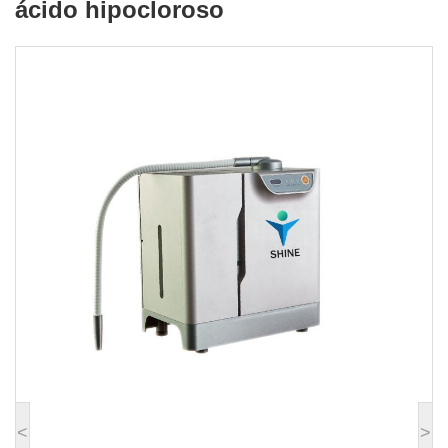
ácido hipocloroso
comercial de ácido hipocloroso
<
>